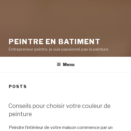
PEINTRE EN BATIMENT
Entrepreneur peintre, je suis passionné pas la peinture
Menu
POSTS
POSTED
Conseils pour choisir votre couleur de
ON
peinture
Peindre l’intérieur de votre maison commence par un