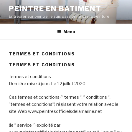
Skip
PEINTRE EN BATIMENT
to
Entrepreneur peintre, je suis passionné pas la peinture
content
Menu
TERMES ET CONDITIONS
TERMES ET CONDITIONS
​Termes et conditions
Dernière mise à jour : Le 12 juillet 2020
Ces termes et conditions (” termes “, ” conditions “,
”termes et conditions”) régissent votre relation avec le
site Web www.peintresofficielsdelamarine.net
(le ” service “) exploité par